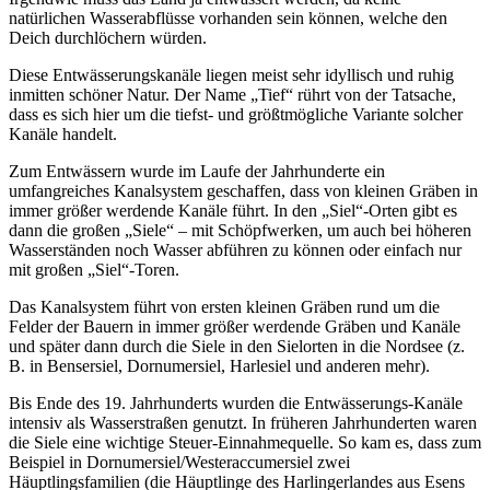
natürlichen Wasserabflüsse vorhanden sein können, welche den
Deich durchlöchern würden.
Diese Entwässerungskanäle liegen meist sehr idyllisch und ruhig
inmitten schöner Natur. Der Name „Tief“ rührt von der Tatsache,
dass es sich hier um die tiefst- und größtmögliche Variante solcher
Kanäle handelt.
Zum Entwässern wurde im Laufe der Jahrhunderte ein
umfangreiches Kanalsystem geschaffen, dass von kleinen Gräben in
immer größer werdende Kanäle führt. In den „Siel“-Orten gibt es
dann die großen „Siele“ – mit Schöpfwerken, um auch bei höheren
Wasserständen noch Wasser abführen zu können oder einfach nur
mit großen „Siel“-Toren.
Das Kanalsystem führt von ersten kleinen Gräben rund um die
Felder der Bauern in immer größer werdende Gräben und Kanäle
und später dann durch die Siele in den Sielorten in die Nordsee (z.
B. in Bensersiel, Dornumersiel, Harlesiel und anderen mehr).
Bis Ende des 19. Jahrhunderts wurden die Entwässerungs-Kanäle
intensiv als Wasserstraßen genutzt. In früheren Jahrhunderten waren
die Siele eine wichtige Steuer-Einnahmequelle. So kam es, dass zum
Beispiel in Dornumersiel/Westeraccumersiel zwei
Häuptlingsfamilien (die Häuptlinge des Harlingerlandes aus Esens