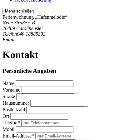
Menü schließen
Ferienwohnung „Hafenmelodie“
Neue Straße 5 B
26409 Carolinensiel
Telefon
040 18885333
Email
Kontakt
Persönliche Angaben
Name
Vorname
Straße
Hausnummer
Postleitzahl
Ort
Telefon*
Mobil
Email-Adresse*