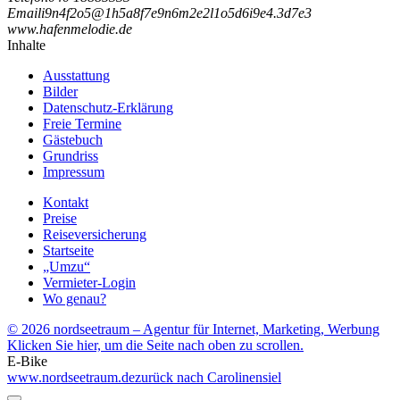
Email
i
9
n
4
f
2
o
5
@
1
h
5
a
8
f
7
e
9
n
6
m
2
e
2
l
1
o
5
d
6
i
9
e
4
.
3
d
7
e
3
www.hafenmelodie.de
Inhalte
Ausstattung
Bilder
Datenschutz-Erklärung
Freie Termine
Gästebuch
Grundriss
Impressum
Kontakt
Preise
Reiseversicherung
Startseite
„Umzu“
Vermieter-Login
Wo genau?
© 2026 nordseetraum – Agentur für Internet, Marketing, Werbung
Klicken Sie hier, um die Seite nach oben zu scrollen.
E-Bike
www.nordseetraum.de
zurück nach Carolinensiel